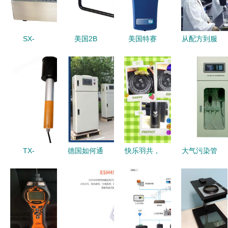
SX-
美国2B
美国特赛
从配方到服
L310/CLJ-
106臭氧分
TSI7515二
务，顶尖燕
3016大流
析仪 精准
氧化碳检测
窝定制工厂
量尘埃粒子
监测与恶臭
仪 提升室
如何以环境
计数器及新
控制的关键
内空气品质
监测仪打造
版GMP与
工具
与环境监测
产品差异化
恶臭监测仪
效能
的应用分析
TX-
德国如何通
快乐羽共，
大气污染管
DM3000 恶
过先进监测
活力青春
理与清洁技
臭监测仪
确保自来水
——奥斯恩
术发展——
高精度环保
可直接饮用
首届羽毛球
基于循环经
监测解决方
——以恶臭
赛精彩回顾
济和环境监
案
监测仪为例
测仪的支持