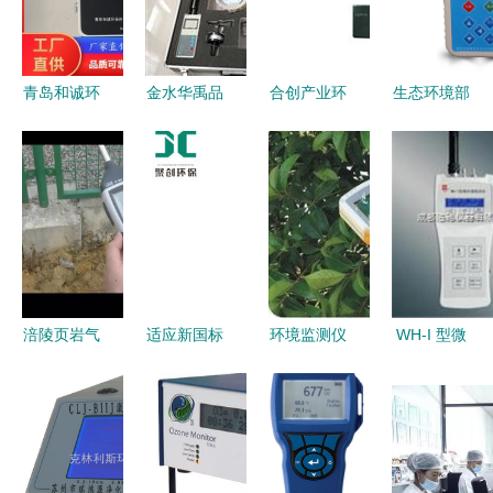
青岛和诚环
金水华禹品
合创产业环
生态环境部
保 专业恶
牌恶臭监测
境监测仪
大气环境监
臭监测仪助
仪产品介绍
智能科技守
测强化督查
力环境质量
- 第1页
护绿色未来
奥斯恩网格
提升
化空气监测
与恶臭监测
仪的排忧利
器
涪陵页岩气
适应新国标
环境监测仪
WH-I 型微
田环境监测
的8款环保
功能、应用
环境监测仪
数据达标，
局推荐环境
与选购指南
为精准环境
彰显绿色开
大气采样器
监测保驾护
发成效
型号
航