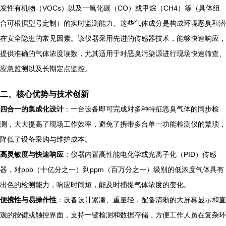
发性有机物（VOCs）以及一氧化碳（CO）或甲烷（CH4）等（具体组
合可根据型号定制）的实时监测能力。这些气体成分是构成环境恶臭和潜
在安全隐患的常见因素。该仪器采用先进的传感器技术，能够快速响应，
提供准确的气体浓度读数，尤其适用于对恶臭污染源进行现场快速筛查、
应急监测以及长期定点监控。
二、核心优势与技术创新
四合一的集成化设计
：一台设备即可完成对多种特征恶臭气体的同步检
测，大大提高了现场工作效率，避免了携带多台单一功能检测仪的繁琐，
降低了设备采购与维护成本。
高灵敏度与快速响应
：仪器内置高性能电化学或光离子化（PID）传感
器，对ppb（十亿分之一）到ppm（百万分之一）级别的低浓度气体具有
出色的检测能力，响应时间短，能及时捕捉气体浓度的变化。
便携性与易操作性
：设备设计紧凑、重量轻，配备清晰的大屏幕显示和直
观的按键或触控界面，支持一键检测和数据存储，方便工作人员在复杂环