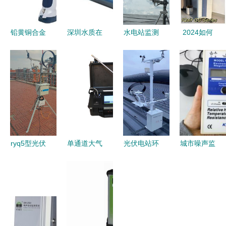
铅黄铜合金
深圳水质在
水电站监测
2024如何
材料检测仪
线自动监测
与环境监测
选购空气净
器 高清大
系统价格、
的协同保障
化器才能不
图与环保监
批发与供应
守护水能源
踩坑？除醛
测新利器
——谷瀑环
生态安全
除菌哪家
保环境监测
强？iM、小
仪详解
米、霍尼韦
尔、
ryq5型光伏
单通道大气
光伏电站环
城市噪声监
IQAir、舒
电站环境监
颗粒物监测
境监测仪与
测仪
乐氏实测对
测仪光功率
仪 守护蓝
恶臭监测仪
AWA5688
比！
预测系统
天白云的智
的协同应用
守护宁静环
能卫士
以东方鑫鸿
境的智能卫
DF系列为
士