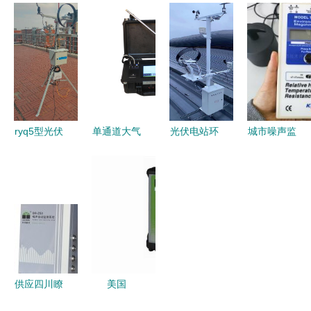
器 高清大
系统价格、
的协同保障
化器才能不
图与环保监
批发与供应
守护水能源
踩坑？除醛
测新利器
——谷瀑环
生态安全
除菌哪家
保环境监测
强？iM、小
仪详解
米、霍尼韦
尔、
ryq5型光伏
单通道大气
光伏电站环
城市噪声监
IQAir、舒
电站环境监
颗粒物监测
境监测仪与
测仪
乐氏实测对
测仪光功率
仪 守护蓝
恶臭监测仪
AWA5688
比！
预测系统
天白云的智
的协同应用
守护宁静环
能卫士
以东方鑫鸿
境的智能卫
DF系列为
士
例
供应四川瞭
美国
望BR-ZS4
MetOne