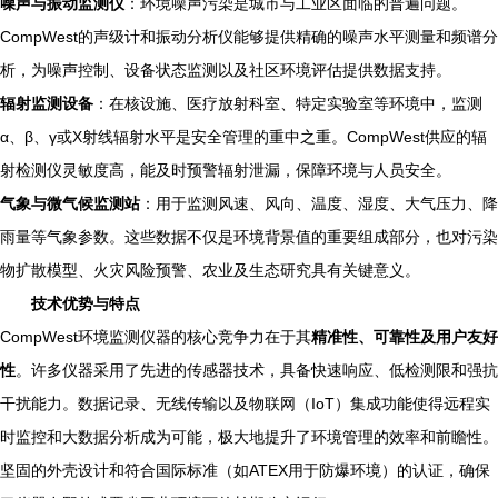
噪声与振动监测仪
：环境噪声污染是城市与工业区面临的普遍问题。
CompWest的声级计和振动分析仪能够提供精确的噪声水平测量和频谱分
析，为噪声控制、设备状态监测以及社区环境评估提供数据支持。
辐射监测设备
：在核设施、医疗放射科室、特定实验室等环境中，监测
α、β、γ或X射线辐射水平是安全管理的重中之重。CompWest供应的辐
射检测仪灵敏度高，能及时预警辐射泄漏，保障环境与人员安全。
气象与微气候监测站
：用于监测风速、风向、温度、湿度、大气压力、降
雨量等气象参数。这些数据不仅是环境背景值的重要组成部分，也对污染
物扩散模型、火灾风险预警、农业及生态研究具有关键意义。
技术优势与特点
CompWest环境监测仪器的核心竞争力在于其
精准性、可靠性及用户友好
性
。许多仪器采用了先进的传感器技术，具备快速响应、低检测限和强抗
干扰能力。数据记录、无线传输以及物联网（IoT）集成功能使得远程实
时监控和大数据分析成为可能，极大地提升了环境管理的效率和前瞻性。
坚固的外壳设计和符合国际标准（如ATEX用于防爆环境）的认证，确保