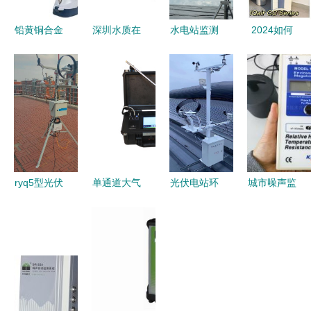
铅黄铜合金
深圳水质在
水电站监测
2024如何
材料检测仪
线自动监测
与环境监测
选购空气净
器 高清大
系统价格、
的协同保障
化器才能不
图与环保监
批发与供应
守护水能源
踩坑？除醛
测新利器
——谷瀑环
生态安全
除菌哪家
保环境监测
强？iM、小
仪详解
米、霍尼韦
尔、
ryq5型光伏
单通道大气
光伏电站环
城市噪声监
IQAir、舒
电站环境监
颗粒物监测
境监测仪与
测仪
乐氏实测对
测仪光功率
仪 守护蓝
恶臭监测仪
AWA5688
比！
预测系统
天白云的智
的协同应用
守护宁静环
能卫士
以东方鑫鸿
境的智能卫
DF系列为
士
例