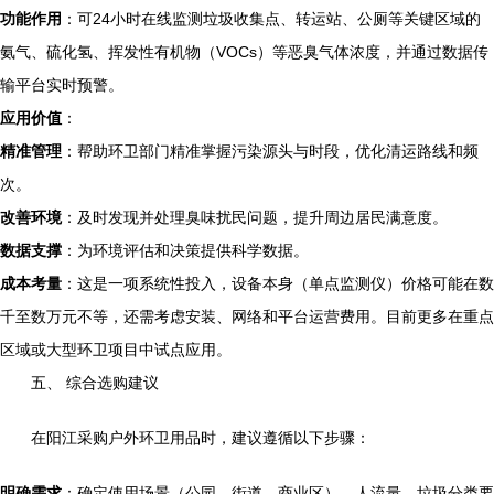
功能作用
：可24小时在线监测垃圾收集点、转运站、公厕等关键区域的
氨气、硫化氢、挥发性有机物（VOCs）等恶臭气体浓度，并通过数据传
输平台实时预警。
应用价值
：
精准管理
：帮助环卫部门精准掌握污染源头与时段，优化清运路线和频
次。
改善环境
：及时发现并处理臭味扰民问题，提升周边居民满意度。
数据支撑
：为环境评估和决策提供科学数据。
成本考量
：这是一项系统性投入，设备本身（单点监测仪）价格可能在数
千至数万元不等，还需考虑安装、网络和平台运营费用。目前更多在重点
区域或大型环卫项目中试点应用。
五、 综合选购建议
在阳江采购户外环卫用品时，建议遵循以下步骤：
明确需求
：确定使用场景（公园、街道、商业区）、人流量、垃圾分类要