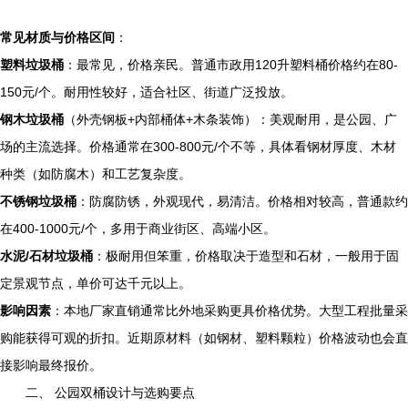
常见材质与价格区间
：
塑料垃圾桶
：最常见，价格亲民。普通市政用120升塑料桶价格约在80-
150元/个。耐用性较好，适合社区、街道广泛投放。
钢木垃圾桶
（外壳钢板+内部桶体+木条装饰）：美观耐用，是公园、广
场的主流选择。价格通常在300-800元/个不等，具体看钢材厚度、木材
种类（如防腐木）和工艺复杂度。
不锈钢垃圾桶
：防腐防锈，外观现代，易清洁。价格相对较高，普通款约
在400-1000元/个，多用于商业街区、高端小区。
水泥/石材垃圾桶
：极耐用但笨重，价格取决于造型和石材，一般用于固
定景观节点，单价可达千元以上。
影响因素
：本地厂家直销通常比外地采购更具价格优势。大型工程批量采
购能获得可观的折扣。近期原材料（如钢材、塑料颗粒）价格波动也会直
接影响最终报价。
二、 公园双桶设计与选购要点